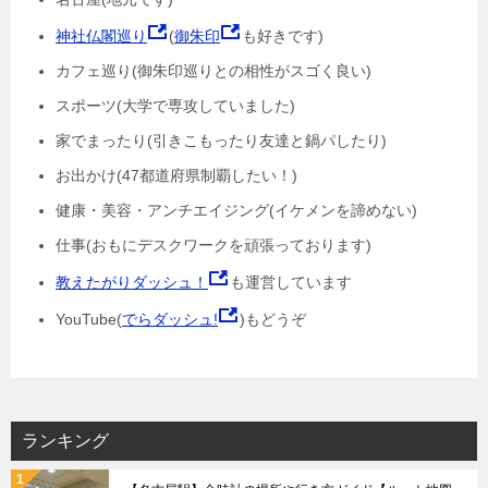
神社仏閣巡り
(
御朱印
も好きです)
カフェ巡り(御朱印巡りとの相性がスゴく良い)
スポーツ(大学で専攻していました)
家でまったり(引きこもったり友達と鍋パしたり)
お出かけ(47都道府県制覇したい！)
健康・美容・アンチエイジング(イケメンを諦めない)
仕事(おもにデスクワークを頑張っております)
教えたがりダッシュ！
も運営しています
YouTube(
でらダッシュ!
)もどうぞ
ランキング