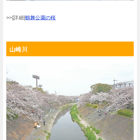
>>[詳細]
鶴舞公園の桜
山崎川