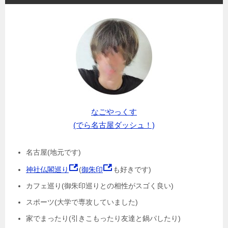
なごやっくす
(でら名古屋ダッシュ！)
名古屋(地元です)
神社仏閣巡り
(
御朱印
も好きです)
カフェ巡り(御朱印巡りとの相性がスゴく良い)
スポーツ(大学で専攻していました)
家でまったり(引きこもったり友達と鍋パしたり)