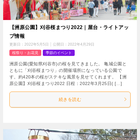
【洲原公園】刈谷桜まつり2022｜屋台・ライトアッ
プ情報
更新日：
2022年5月5日
公開日：
2022年4月29日
桜祭り・お花見
季節のイベント
洲原公園(愛知県刈谷市)の桜を見てきました。 亀城公園と
ともに「刈谷桜まつり」の開催場所になっている公園で
す。約420本の桜がステキな風景を見せてくれます。 【洲
原公園】刈谷桜まつり2022 日程：2022年3月25日( […]
続きを読む