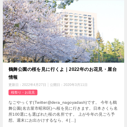
鶴舞公園の桜を見に行くよ｜2022年のお花見・屋台
情報
更新日：
2022年4月27日
公開日：
2020年3月11日
桜祭り・お花見
なごやっくす(Twitter@dera_nagoyadash)です。 今年も鶴
舞公園(名古屋市昭和区)へ桜を見に行きます。日本さくら名
所100選にも選ばれた桜の名所です。 上が今年の見ごろ予
想。週末にお出かけするなら、4 […]