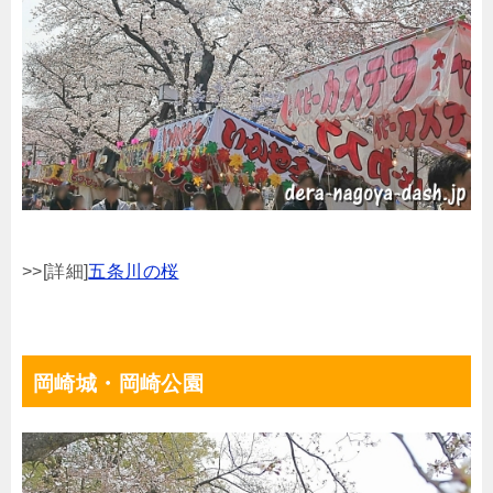
>>[詳細]
五条川の桜
岡崎城・岡崎公園