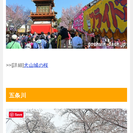
>>[詳細]
犬山城の桜
五条川
Save