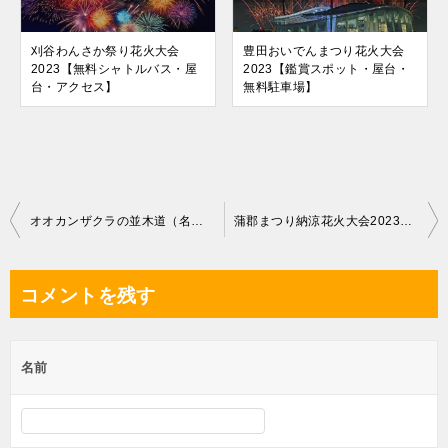
刈谷わんさか祭り花火大会
豊田おいでんまつり花火大会
2023【無料シャトルバス・屋
2023【鑑賞スポット・屋台・
台・アクセス】
無料駐車場】
投
オオカンザクラの並木道（名古屋市東区）【場所とアクセスマップ】
蒲郡まつり納涼花火大会2023【鑑賞スポット・屋台・無料駐車場】
稿
ナ
コメントを残す
ビ
ゲ
名前
ー
シ
ョ