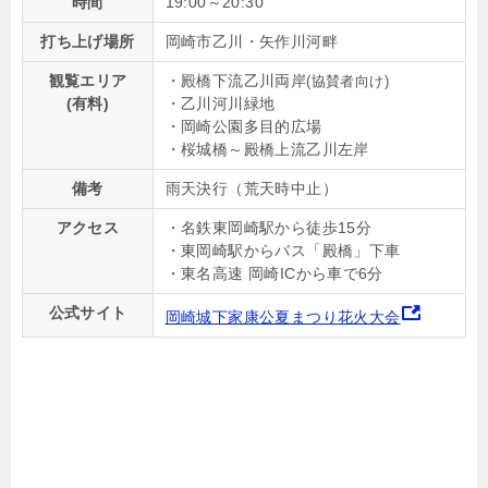
時間
19:00～20:30
打ち上げ場所
岡崎市乙川・矢作川河畔
観覧エリア
・殿橋下流乙川両岸
(協賛者向け)
(有料)
・乙川河川緑地
・岡崎公園多目的広場
・桜城橋～殿橋上流乙川左岸
備考
雨天決行（荒天時中止）
アクセス
・名鉄東岡崎駅から徒歩15分
・東岡崎駅からバス「殿橋」下車
・東名高速 岡崎ICから車で6分
公式サイト
岡崎城下家康公夏まつり花火大会