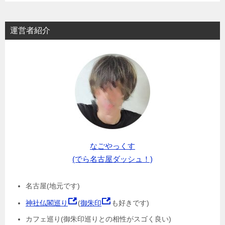
運営者紹介
なごやっくす
(でら名古屋ダッシュ！)
名古屋(地元です)
神社仏閣巡り
(
御朱印
も好きです)
カフェ巡り(御朱印巡りとの相性がスゴく良い)