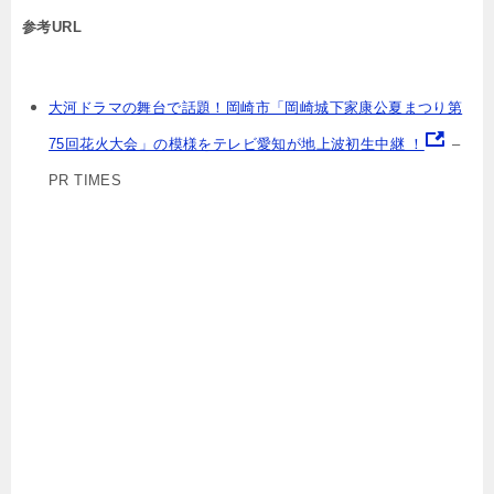
参考URL
大河ドラマの舞台で話題！岡崎市「岡崎城下家康公夏まつり第
75回花火大会」の模様をテレビ愛知が地上波初生中継 ！
–
PR TIMES