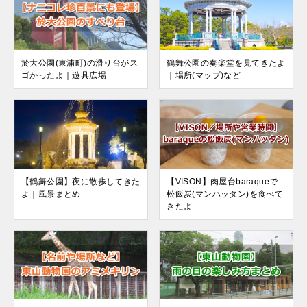
於大公園(東浦町)の滑り台がス
鶴舞公園の奏楽堂を見てきたよ
ゴかったよ｜遊具広場
｜場所(マップ)など
【鶴舞公園】夜に散歩してきた
【VISON】肉屋台baraqueで
よ｜風景まとめ
松飯炭(マンハッタン)を食べて
きたよ