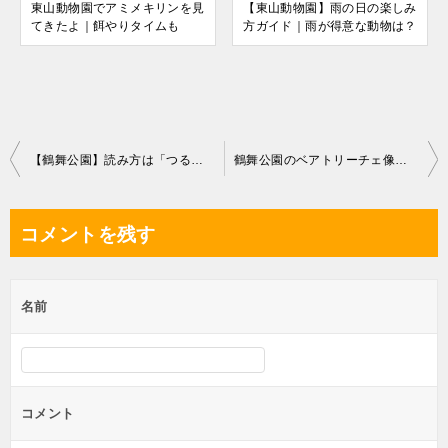
東山動物園でアミメキリンを見
【東山動物園】雨の日の楽しみ
てきたよ｜餌やりタイムも
方ガイド｜雨が得意な動物は？
投
【鶴舞公園】読み方は「つるま」｜名古屋市昭和区
鶴舞公園のベアトリーチェ像を見てきたよ｜場所(地図)・作者
稿
ナ
コメントを残す
ビ
ゲ
名前
ー
シ
ョ
ン
コメント