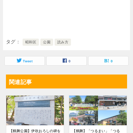
タグ
昭和区
公園
読み方
Tweet
0
0
関連記事
【鶴舞公園】伊吹おろしの碑を
【鶴舞】「つるまい」「つる