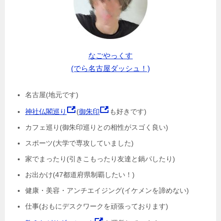
なごやっくす
(でら名古屋ダッシュ！)
名古屋(地元です)
神社仏閣巡り
(
御朱印
も好きです)
カフェ巡り(御朱印巡りとの相性がスゴく良い)
スポーツ(大学で専攻していました)
家でまったり(引きこもったり友達と鍋パしたり)
お出かけ(47都道府県制覇したい！)
健康・美容・アンチエイジング(イケメンを諦めない)
仕事(おもにデスクワークを頑張っております)