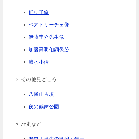
踊り子像
ベアトリーチェ像
伊藤圭介先生像
加藤高明伯銅像跡
噴水小僧
その他見どころ
八幡山古墳
夜の鶴舞公園
歴史など
歴史｜誕生の経緯・年表