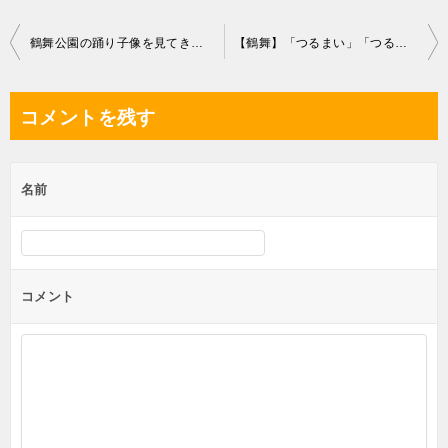
投
鶴舞公園の踊り子像を見てきたよ｜場所(マップ)・作者
【鶴舞】「つるまい」「つるま」どっち？｜名古屋市
稿
ナ
コメントを残す
ビ
ゲ
名前
ー
シ
ョ
ン
コメント