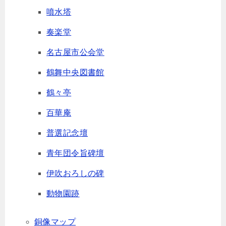
噴水塔
奏楽堂
名古屋市公会堂
鶴舞中央図書館
鶴々亭
百華庵
普選記念壇
青年団令旨碑壇
伊吹おろしの碑
動物園跡
銅像マップ