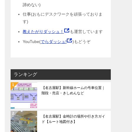
諦めない)
仕事(おもにデスクワークを頑張っておりま
す)
教えたがりダッシュ！
も運営しています
YouTube(
でらダッシュ!
)もどうぞ
ランキング
【名古屋駅】新幹線ホームの号車位置｜
階段・売店・きしめんなど
【名古屋駅】金時計の場所や行き方ガイ
ド【ルート地図付き】