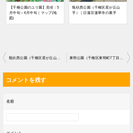
【千種公園のユリ園】見頃：5
瓶杁西公園（千種区星が丘山
月中旬～6月中旬｜マップ(地
手）｜日蓮宗蓮華寺の裏手
図)
投
瓶杁西公園（千種区星が丘山手）｜日蓮宗蓮華寺の裏手
東明公園（千種区東明町7丁目）｜安浄寺そば【急な坂道のてっぺん】
稿
ナ
コメントを残す
ビ
ゲ
名前
ー
シ
ョ
ン