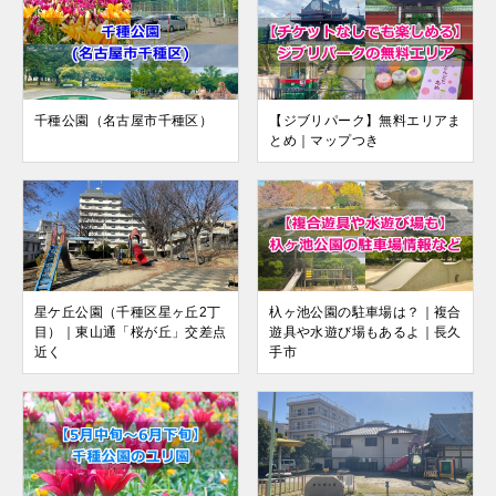
千種公園（名古屋市千種区）
【ジブリパーク】無料エリアま
とめ｜マップつき
星ケ丘公園（千種区星ヶ丘2丁
杁ヶ池公園の駐車場は？｜複合
目）｜東山通「桜が丘」交差点
遊具や水遊び場もあるよ｜長久
近く
手市